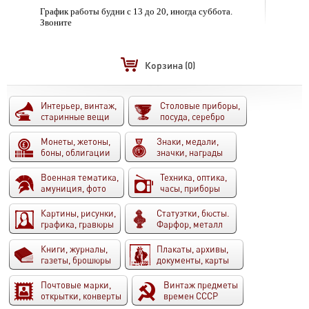
График работы будни с 13 до 20, иногда суббота.
Звоните
Корзина
(0)
Интерьер, винтаж,
Столовые приборы,
старинные вещи
посуда, серебро
Монеты, жетоны,
Знаки, медали,
боны, облигации
значки, награды
Военная тематика,
Техника, оптика,
амуниция, фото
часы, приборы
Картины, рисунки,
Статуэтки, бюсты.
графика, гравюры
Фарфор, металл
Книги, журналы,
Плакаты, архивы,
газеты, брошюры
документы, карты
Почтовые марки,
Винтаж предметы
открытки, конверты
времен СССР