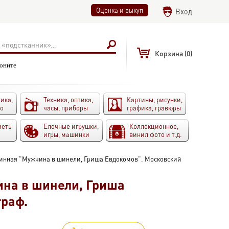
Оценка и выкуп
Вход
Корзина
(0)
воните
ика,
Техника, оптика,
Картины, рисунки,
то
часы, приборы
графика, гравюры
меты
Елочные игрушки,
Коллекционное,
игры, машинки
винил фото и т.д.
инная "Мужчина в шинели, Гриша Евдокомов". Московский
на в шинели, Гриша
граф.