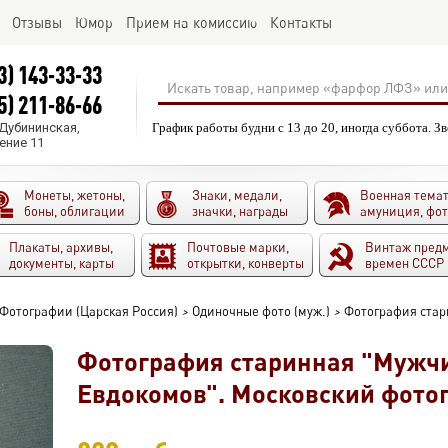
Отзывы
Юмор
Прием на комиссию
Контакты
3) 143-33-33
5) 211-86-66
.Дубининская,
График работы будни с 13 до 20, иногда суббота. З
ение 11
Монеты, жетоны,
Знаки, медали,
Военная темат
боны, облигации
значки, награды
амуниция, фо
Плакаты, архивы,
Почтовые марки,
Винтаж пред
документы, карты
открытки, конверты
времен СССР
Фотографии (Царская Россия)
>
Одиночные фото (муж.)
>
Фотография стар
Фотография старинная "Мужчи
Евдокомов". Московский фото