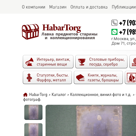
О компании
Магазин
Оплата и доставка
Публикации
+7 (90
+7 (98
г.Москва, ул
Дом 71, стро
Интерьер, винтаж,
Столовые приборы,
старинные вещи
посуда, серебро
Статуэтки, бюсты.
Книги, журналы,
Фарфор, металл
газеты, брошюры
HabarTorg
>
Каталог
>
Коллекционное, винил фото и т.д.
>
фотограф.