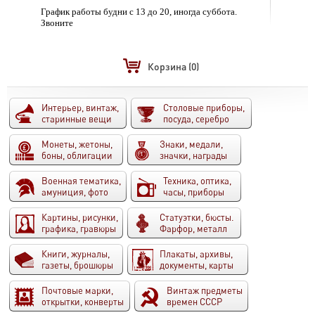
График работы будни с 13 до 20, иногда суббота.
Звоните
Корзина
(0)
Интерьер, винтаж,
Столовые приборы,
старинные вещи
посуда, серебро
Монеты, жетоны,
Знаки, медали,
боны, облигации
значки, награды
Военная тематика,
Техника, оптика,
амуниция, фото
часы, приборы
Картины, рисунки,
Статуэтки, бюсты.
графика, гравюры
Фарфор, металл
Книги, журналы,
Плакаты, архивы,
газеты, брошюры
документы, карты
Почтовые марки,
Винтаж предметы
открытки, конверты
времен СССР