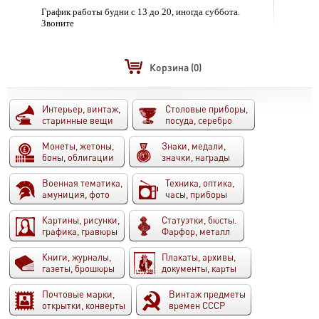
График работы будни с 13 до 20, иногда суббота.
Звоните
Корзина
(0)
Интерьер, винтаж,
Столовые приборы,
старинные вещи
посуда, серебро
Монеты, жетоны,
Знаки, медали,
боны, облигации
значки, награды
Военная тематика,
Техника, оптика,
амуниция, фото
часы, приборы
Картины, рисунки,
Статуэтки, бюсты.
графика, гравюры
Фарфор, металл
Книги, журналы,
Плакаты, архивы,
газеты, брошюры
документы, карты
Почтовые марки,
Винтаж предметы
открытки, конверты
времен СССР