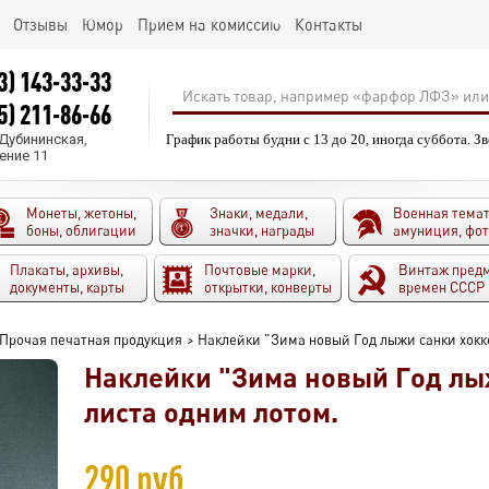
Отзывы
Юмор
Прием на комиссию
Контакты
3) 143-33-33
5) 211-86-66
.Дубининская,
График работы будни с 13 до 20, иногда суббота. З
ение 11
Монеты, жетоны,
Знаки, медали,
Военная темат
боны, облигации
значки, награды
амуниция, фо
Плакаты, архивы,
Почтовые марки,
Винтаж пред
документы, карты
открытки, конверты
времен СССР
Прочая печатная продукция
>
Наклейки "Зима новый Год лыжи санки хокке
Наклейки "Зима новый Год лыж
листа одним лотом.
290 руб.