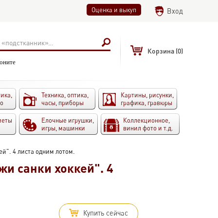
Оценка и выкуп
Вход
Корзина
(0)
воните
ика,
Техника, оптика,
Картины, рисунки,
то
часы, приборы
графика, гравюры
меты
Елочные игрушки,
Коллекционное,
игры, машинки
винил фото и т.д.
й". 4 листа одним лотом.
и санки хоккей". 4
Купить сейчас