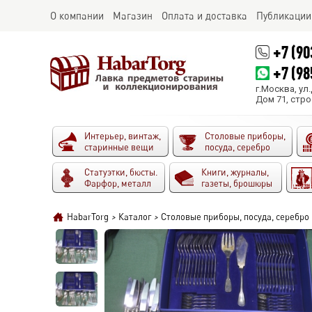
О компании
Магазин
Оплата и доставка
Публикации
+7 (90
+7 (98
г.Москва, ул
Дом 71, стро
Интерьер, винтаж,
Столовые приборы,
старинные вещи
посуда, серебро
Статуэтки, бюсты.
Книги, журналы,
Фарфор, металл
газеты, брошюры
HabarTorg
>
Каталог
>
Столовые приборы, посуда, серебро