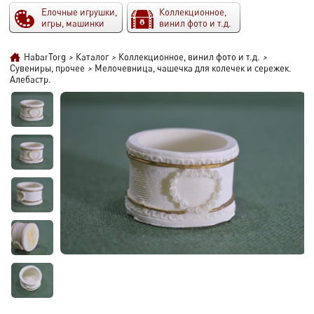
Елочные игрушки,
Коллекционное,
игры, машинки
винил фото и т.д.
HabarTorg
>
Каталог
>
Коллекционное, винил фото и т.д.
>
Сувениры, прочее
>
Мелочевница, чашечка для колечек и сережек.
Алебастр.