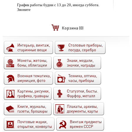
График работы будни с 13 до 20, иногда суббота.
Звоните
Корзина
(0)
Интерьер, винтаж,
Столовые приборы,
старинные вещи
посуда, серебро
Монеты, жетоны,
Знаки, медали,
боны, облигации
значки, награды
Военная тематика,
Техника, оптика,
амуниция, фото
часы, приборы
Картины, рисунки,
Статуэтки, бюсты.
графика, гравюры
Фарфор, металл
Книги, журналы,
Плакаты, архивы,
газеты, брошюры
документы, карты
Почтовые марки,
Винтаж предметы
открытки, конверты
времен СССР