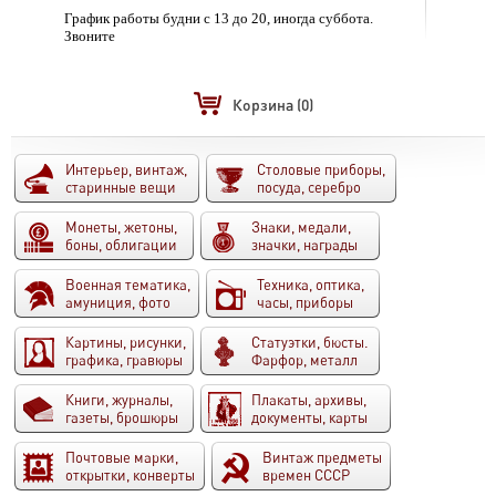
График работы будни с 13 до 20, иногда суббота.
Звоните
Корзина
(0)
Интерьер, винтаж,
Столовые приборы,
старинные вещи
посуда, серебро
Монеты, жетоны,
Знаки, медали,
боны, облигации
значки, награды
Военная тематика,
Техника, оптика,
амуниция, фото
часы, приборы
Картины, рисунки,
Статуэтки, бюсты.
графика, гравюры
Фарфор, металл
Книги, журналы,
Плакаты, архивы,
газеты, брошюры
документы, карты
Почтовые марки,
Винтаж предметы
открытки, конверты
времен СССР