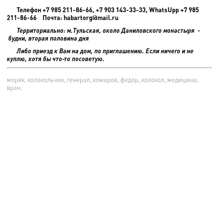
Телефон +7 985 211-86-66, +7 903 143-33-33, WhatsUpp +7 985
211-86-66 Почта: habartorg@mail.ru
Территориально: м.Тульская, около Даниловского монастыря -
будни, вторая половина дня
Либо приезд к Вам на дом, по приглашению. Если ничего и не
куплю, хотя бы что-то посоветую.
моряк, колокольчик, генерал, комаров, федор, колокол, медицина,
врач,