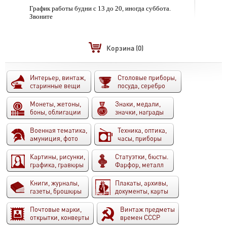
График работы будни с 13 до 20, иногда суббота.
Звоните
Корзина
(0)
Интерьер, винтаж,
Столовые приборы,
старинные вещи
посуда, серебро
Монеты, жетоны,
Знаки, медали,
боны, облигации
значки, награды
Военная тематика,
Техника, оптика,
амуниция, фото
часы, приборы
Картины, рисунки,
Статуэтки, бюсты.
графика, гравюры
Фарфор, металл
Книги, журналы,
Плакаты, архивы,
газеты, брошюры
документы, карты
Почтовые марки,
Винтаж предметы
открытки, конверты
времен СССР