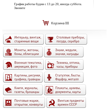
График работы будни с 13 до 20, иногда суббота.
Звоните
Корзина
(0)
Интерьер, винтаж,
Столовые приборы,
старинные вещи
посуда, серебро
Монеты, жетоны,
Знаки, медали,
боны, облигации
значки, награды
Военная тематика,
Техника, оптика,
амуниция, фото
часы, приборы
Картины, рисунки,
Статуэтки, бюсты.
графика, гравюры
Фарфор, металл
Книги, журналы,
Плакаты, архивы,
газеты, брошюры
документы, карты
Почтовые марки,
Винтаж предметы
открытки, конверты
времен СССР