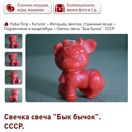
Елочные игрушки,
Коллекционное,
игры, машинки
винил фото и т.д.
HabarTorg
>
Каталог
>
Интерьер, винтаж, старинные вещи
>
Подсвечники и канделябры
>
Свечка свеча "Бык бычок". СССР.
Свечка свеча "Бык бычок".
СССР.