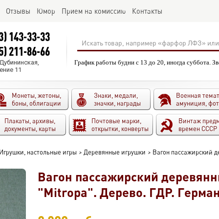
Отзывы
Юмор
Прием на комиссию
Контакты
3) 143-33-33
5) 211-86-66
.Дубининская,
График работы будни с 13 до 20, иногда суббота. З
ение 11
Монеты, жетоны,
Знаки, медали,
Военная темат
боны, облигации
значки, награды
амуниция, фо
Плакаты, архивы,
Почтовые марки,
Винтаж пред
документы, карты
открытки, конверты
времен СССР
Игрушки, настольные игры
>
Деревянные игрушки
>
Вагон пассажирский де
Вагон пассажирский деревянн
"Mitropa". Дерево. ГДР. Герма