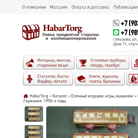
О компании
Магазин
Оплата и доставка
Публикации
+7 (90
+7 (98
г.Москва, ул
Дом 71, стро
Интерьер, винтаж,
Столовые приборы,
старинные вещи
посуда, серебро
Статуэтки, бюсты.
Книги, журналы,
Фарфор, металл
газеты, брошюры
HabarTorg
>
Каталог
>
Елочные игрушки, игры, машинки
>
Германия. 1950-е годы.