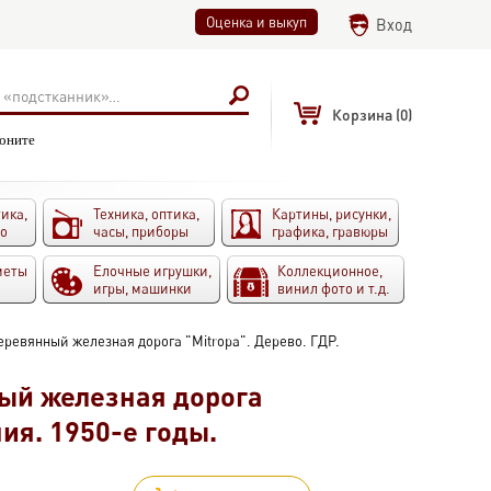
Оценка и выкуп
Вход
Корзина
(0)
воните
ика,
Техника, оптика,
Картины, рисунки,
то
часы, приборы
графика, гравюры
меты
Елочные игрушки,
Коллекционное,
игры, машинки
винил фото и т.д.
ревянный железная дорога "Mitropa". Дерево. ГДР.
ый железная дорога
ния. 1950-е годы.