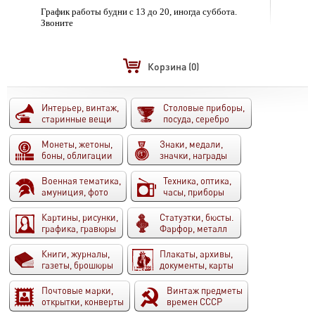
График работы будни с 13 до 20, иногда суббота.
Звоните
Корзина
(0)
Интерьер, винтаж,
Столовые приборы,
старинные вещи
посуда, серебро
Монеты, жетоны,
Знаки, медали,
боны, облигации
значки, награды
Военная тематика,
Техника, оптика,
амуниция, фото
часы, приборы
Картины, рисунки,
Статуэтки, бюсты.
графика, гравюры
Фарфор, металл
Книги, журналы,
Плакаты, архивы,
газеты, брошюры
документы, карты
Почтовые марки,
Винтаж предметы
открытки, конверты
времен СССР