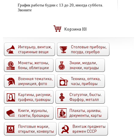
График работы будни с 13 до 20, иногда суббота.
Звоните
Корзина
(0)
Интерьер, винтаж,
Столовые приборы,
старинные вещи
посуда, серебро
Монеты, жетоны,
Знаки, медали,
боны, облигации
значки, награды
Военная тематика,
Техника, оптика,
амуниция, фото
часы, приборы
Картины, рисунки,
Статуэтки, бюсты.
графика, гравюры
Фарфор, металл
Книги, журналы,
Плакаты, архивы,
газеты, брошюры
документы, карты
Почтовые марки,
Винтаж предметы
открытки, конверты
времен СССР