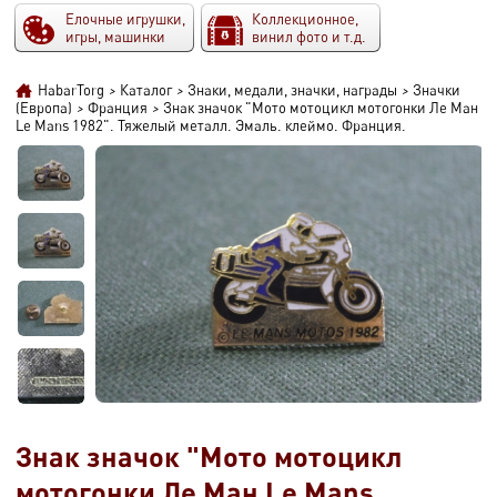
Елочные игрушки,
Коллекционное,
игры, машинки
винил фото и т.д.
HabarTorg
>
Каталог
>
Знаки, медали, значки, награды
>
Значки
(Европа)
>
Франция
>
Знак значок "Мото мотоцикл мотогонки Ле Ман
Le Mans 1982". Тяжелый металл. Эмаль. клеймо. Франция.
Знак значок "Мото мотоцикл
мотогонки Ле Ман Le Mans