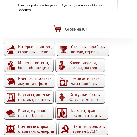
График работы будни с 13 до 20, иногда суббота.
Звоните
Корзина
(0)
Интерьер, винтаж,
Столовые приборы,
старинные вещи
посуда, серебро
Монеты, жетоны,
Знаки, медали,
боны, облигации
значки, награды
Военная тематика,
Техника, оптика,
амуниция, фото
часы, приборы
Картины, рисунки,
Статуэтки, бюсты.
графика, гравюры
Фарфор, металл
Книги, журналы,
Плакаты, архивы,
газеты, брошюры
документы, карты
Почтовые марки,
Винтаж предметы
открытки, конверты
времен СССР