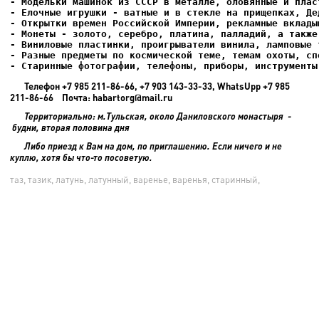
- Елочные игрушки - ватные и в стекле на прищепках, Де
- Старинные фотографии, телефоны, приборы, инструменты
Телефон +7 985 211-86-66, +7 903 143-33-33, WhatsUpp +7 985
211-86-66 Почта: habartorg@mail.ru
Территориально: м.Тульская, около Даниловского монастыря -
будни, вторая половина дня
Либо приезд к Вам на дом, по приглашению. Если ничего и не
куплю, хотя бы что-то посоветую.
таз, тазик, латунь, латунный, варенье, варенья, старинный,