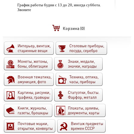
График работы будни с 13 до 20, иногда суббота.
Звоните
Корзина
(0)
Интерьер, винтаж,
Столовые приборы,
старинные вещи
посуда, серебро
Монеты, жетоны,
Знаки, медали,
боны, облигации
значки, награды
Военная тематика,
Техника, оптика,
амуниция, фото
часы, приборы
Картины, рисунки,
Статуэтки, бюсты.
графика, гравюры
Фарфор, металл
Книги, журналы,
Плакаты, архивы,
газеты, брошюры
документы, карты
Почтовые марки,
Винтаж предметы
открытки, конверты
времен СССР