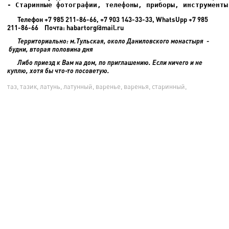
- Старинные фотографии, телефоны, приборы, инструменты
Телефон +7 985 211-86-66, +7 903 143-33-33, WhatsUpp +7 985
211-86-66 Почта: habartorg@mail.ru
Территориально: м.Тульская, около Даниловского монастыря -
будни, вторая половина дня
Либо приезд к Вам на дом, по приглашению. Если ничего и не
куплю, хотя бы что-то посоветую.
таз, тазик, латунь, латунный, варенье, варенья, старинный,