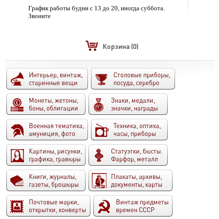
График работы будни с 13 до 20, иногда суббота.
Звоните
Корзина
(0)
Интерьер, винтаж,
Столовые приборы,
старинные вещи
посуда, серебро
Монеты, жетоны,
Знаки, медали,
боны, облигации
значки, награды
Военная тематика,
Техника, оптика,
амуниция, фото
часы, приборы
Картины, рисунки,
Статуэтки, бюсты.
графика, гравюры
Фарфор, металл
Книги, журналы,
Плакаты, архивы,
газеты, брошюры
документы, карты
Почтовые марки,
Винтаж предметы
открытки, конверты
времен СССР