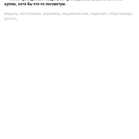
куплю, хотя бы что-то посоветую.
медаль, настольная, керамика, керамическая, парусник, спартакиада,
регата,