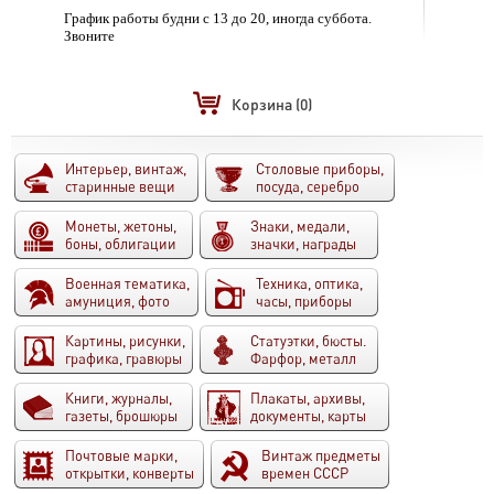
График работы будни с 13 до 20, иногда суббота.
Звоните
Корзина
(0)
Интерьер, винтаж,
Столовые приборы,
старинные вещи
посуда, серебро
Монеты, жетоны,
Знаки, медали,
боны, облигации
значки, награды
Военная тематика,
Техника, оптика,
амуниция, фото
часы, приборы
Картины, рисунки,
Статуэтки, бюсты.
графика, гравюры
Фарфор, металл
Книги, журналы,
Плакаты, архивы,
газеты, брошюры
документы, карты
Почтовые марки,
Винтаж предметы
открытки, конверты
времен СССР