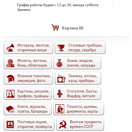
График работы будни с 13 до 20, иногда суббота.
Звоните
Корзина
(0)
Интерьер, винтаж,
Столовые приборы,
старинные вещи
посуда, серебро
Монеты, жетоны,
Знаки, медали,
боны, облигации
значки, награды
Военная тематика,
Техника, оптика,
амуниция, фото
часы, приборы
Картины, рисунки,
Статуэтки, бюсты.
графика, гравюры
Фарфор, металл
Книги, журналы,
Плакаты, архивы,
газеты, брошюры
документы, карты
Почтовые марки,
Винтаж предметы
открытки, конверты
времен СССР