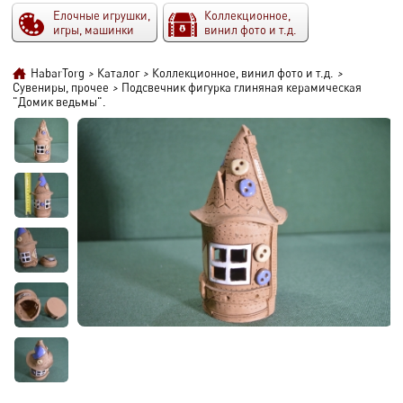
Елочные игрушки,
Коллекционное,
игры, машинки
винил фото и т.д.
HabarTorg
>
Каталог
>
Коллекционное, винил фото и т.д.
>
Сувениры, прочее
>
Подсвечник фигурка глиняная керамическая
"Домик ведьмы".