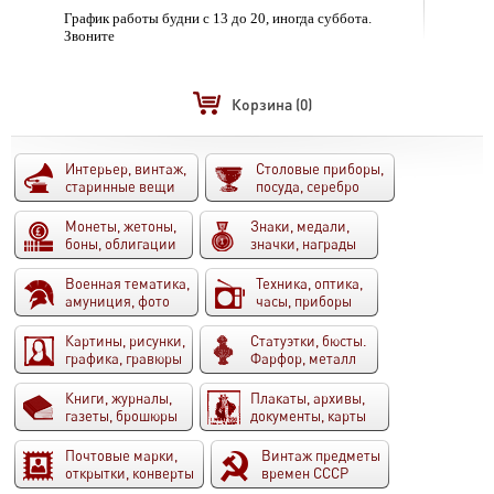
График работы будни с 13 до 20, иногда суббота.
Звоните
Корзина
(0)
Интерьер, винтаж,
Столовые приборы,
старинные вещи
посуда, серебро
Монеты, жетоны,
Знаки, медали,
боны, облигации
значки, награды
Военная тематика,
Техника, оптика,
амуниция, фото
часы, приборы
Картины, рисунки,
Статуэтки, бюсты.
графика, гравюры
Фарфор, металл
Книги, журналы,
Плакаты, архивы,
газеты, брошюры
документы, карты
Почтовые марки,
Винтаж предметы
открытки, конверты
времен СССР