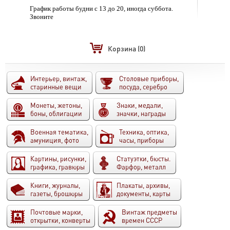
График работы будни с 13 до 20, иногда суббота.
Звоните
Корзина
(0)
Интерьер, винтаж,
Столовые приборы,
старинные вещи
посуда, серебро
Монеты, жетоны,
Знаки, медали,
боны, облигации
значки, награды
Военная тематика,
Техника, оптика,
амуниция, фото
часы, приборы
Картины, рисунки,
Статуэтки, бюсты.
графика, гравюры
Фарфор, металл
Книги, журналы,
Плакаты, архивы,
газеты, брошюры
документы, карты
Почтовые марки,
Винтаж предметы
открытки, конверты
времен СССР