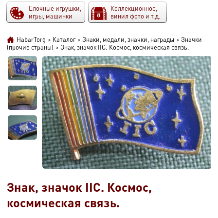
Елочные игрушки,
Коллекционное,
игры, машинки
винил фото и т.д.
HabarTorg
>
Каталог
>
Знаки, медали, значки, награды
>
Значки
(прочие страны)
>
Знак, значок IIC. Космос, космическая связь.
Знак, значок IIC. Космос,
космическая связь.