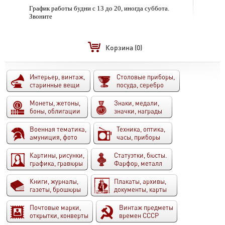
График работы будни с 13 до 20, иногда суббота.
Звоните
Корзина
(0)
Интерьер, винтаж,
Столовые приборы,
старинные вещи
посуда, серебро
Монеты, жетоны,
Знаки, медали,
боны, облигации
значки, награды
Военная тематика,
Техника, оптика,
амуниция, фото
часы, приборы
Картины, рисунки,
Статуэтки, бюсты.
графика, гравюры
Фарфор, металл
Книги, журналы,
Плакаты, архивы,
газеты, брошюры
документы, карты
Почтовые марки,
Винтаж предметы
открытки, конверты
времен СССР