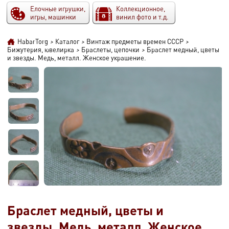
Елочные игрушки,
Коллекционное,
игры, машинки
винил фото и т.д.
HabarTorg
>
Каталог
>
Винтаж предметы времен СССР
>
Бижутерия, ювелирка
>
Браслеты, цепочки
>
Браслет медный, цветы
и звезды. Медь, металл. Женское украшение.
Браслет медный, цветы и
звезды. Медь, металл. Женское