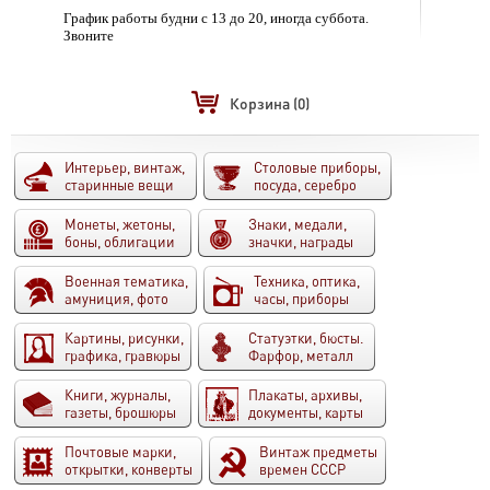
График работы будни с 13 до 20, иногда суббота.
Звоните
Корзина
(0)
Интерьер, винтаж,
Столовые приборы,
старинные вещи
посуда, серебро
Монеты, жетоны,
Знаки, медали,
боны, облигации
значки, награды
Военная тематика,
Техника, оптика,
амуниция, фото
часы, приборы
Картины, рисунки,
Статуэтки, бюсты.
графика, гравюры
Фарфор, металл
Книги, журналы,
Плакаты, архивы,
газеты, брошюры
документы, карты
Почтовые марки,
Винтаж предметы
открытки, конверты
времен СССР