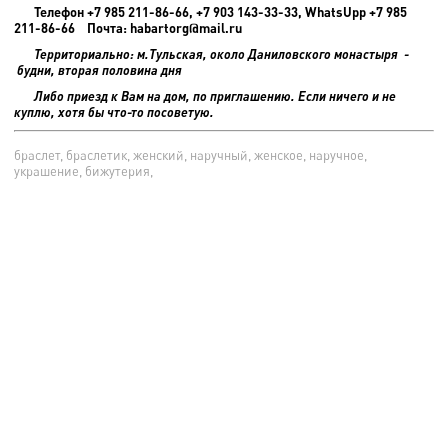
Телефон +7 985 211-86-66, +7 903 143-33-33, WhatsUpp +7 985
211-86-66 Почта: habartorg@mail.ru
Территориально: м.Тульская, около Даниловского монастыря -
будни, вторая половина дня
Либо приезд к Вам на дом, по приглашению. Если ничего и не
куплю, хотя бы что-то посоветую.
браслет, браслетик, женский, наручный, женское, наручное,
украшение, бижутерия,