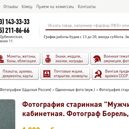
Отзывы
Юмор
Прием на комиссию
Контакты
3) 143-33-33
5) 211-86-66
.Дубининская,
График работы будни с 13 до 20, иногда суббота. З
ение 11
Монеты, жетоны,
Знаки, медали,
Военная темат
боны, облигации
значки, награды
амуниция, фо
Плакаты, архивы,
Почтовые марки,
Винтаж пред
документы, карты
открытки, конверты
времен СССР
Фотографии (Царская Россия)
>
Одиночные фото (муж.)
>
Фотография стар
Фотография старинная "Мужчи
кабинетная. Фотограф Борель,