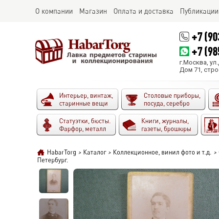
О компании
Магазин
Оплата и доставка
Публикации
+7 (90
+7 (98
г.Москва, ул
Дом 71, стро
Интерьер, винтаж,
Столовые приборы,
старинные вещи
посуда, серебро
Статуэтки, бюсты.
Книги, журналы,
Фарфор, металл
газеты, брошюры
HabarTorg
>
Каталог
>
Коллекционное, винил фото и т.д.
>
Петербург.