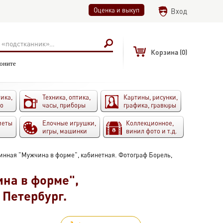
Оценка и выкуп
Вход
Корзина
(0)
воните
ика,
Техника, оптика,
Картины, рисунки,
то
часы, приборы
графика, гравюры
меты
Елочные игрушки,
Коллекционное,
игры, машинки
винил фото и т.д.
инная "Мужчина в форме", кабинетная. Фотограф Борель,
на в форме",
 Петербург.