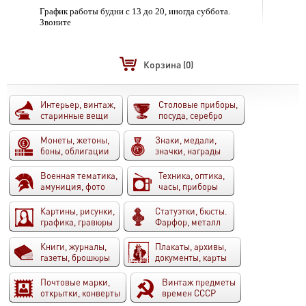
График работы будни с 13 до 20, иногда суббота.
Звоните
Корзина
(0)
Интерьер, винтаж,
Столовые приборы,
старинные вещи
посуда, серебро
Монеты, жетоны,
Знаки, медали,
боны, облигации
значки, награды
Военная тематика,
Техника, оптика,
амуниция, фото
часы, приборы
Картины, рисунки,
Статуэтки, бюсты.
графика, гравюры
Фарфор, металл
Книги, журналы,
Плакаты, архивы,
газеты, брошюры
документы, карты
Почтовые марки,
Винтаж предметы
открытки, конверты
времен СССР