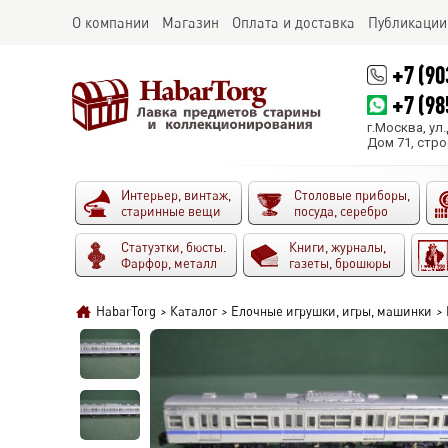
О компании
Магазин
Оплата и доставка
Публикации
+7 (90
+7 (98
г.Москва, ул
Дом 71, стро
Интерьер, винтаж,
Столовые приборы,
старинные вещи
посуда, серебро
Статуэтки, бюсты.
Книги, журналы,
Фарфор, металл
газеты, брошюры
HabarTorg
>
Каталог
>
Елочные игрушки, игры, машинки
>