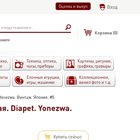
Оценка и выкуп
Вход
Корзина
(0)
воните
ика,
Техника, оптика,
Картины, рисунки,
то
часы, приборы
графика, гравюры
меты
Елочные игрушки,
Коллекционное,
игры, машинки
винил фото и т.д.
 Yonezwa. Винтаж. Япония. #5
. Diapet. Yonezwa.
Купить сейчас