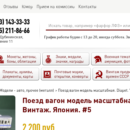
Отзывы
Юмор
Прием на комиссию
Контакты
3) 143-33-33
5) 211-86-66
.Дубининская,
График работы будни с 13 до 20, иногда суббота. З
ение 11
Монеты, жетоны,
Знаки, медали,
Военная темат
боны, облигации
значки, награды
амуниция, фо
Плакаты, архивы,
Почтовые марки,
Винтаж пред
документы, карты
открытки, конверты
времен СССР
Модели - авто, прочее (металл)
>
Поезд вагон модель масштабная. Diapet.
Поезд вагон модель масштабная
Винтаж. Япония. #5
2 200 руб.