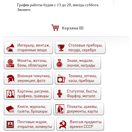
График работы будни с 13 до 20, иногда суббота.
Звоните
Корзина
(0)
Интерьер, винтаж,
Столовые приборы,
старинные вещи
посуда, серебро
Монеты, жетоны,
Знаки, медали,
боны, облигации
значки, награды
Военная тематика,
Техника, оптика,
амуниция, фото
часы, приборы
Картины, рисунки,
Статуэтки, бюсты.
графика, гравюры
Фарфор, металл
Книги, журналы,
Плакаты, архивы,
газеты, брошюры
документы, карты
Почтовые марки,
Винтаж предметы
открытки, конверты
времен СССР