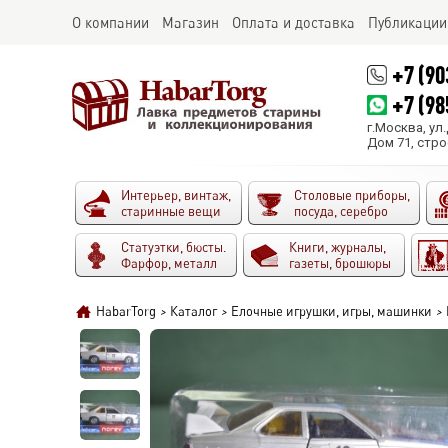
О компании
Магазин
Оплата и доставка
Публикации
+7 (90
+7 (98
г.Москва, ул
Дом 71, стро
Интерьер, винтаж,
Столовые приборы,
старинные вещи
посуда, серебро
Статуэтки, бюсты.
Книги, журналы,
Фарфор, металл
газеты, брошюры
HabarTorg
>
Каталог
>
Елочные игрушки, игры, машинки
>