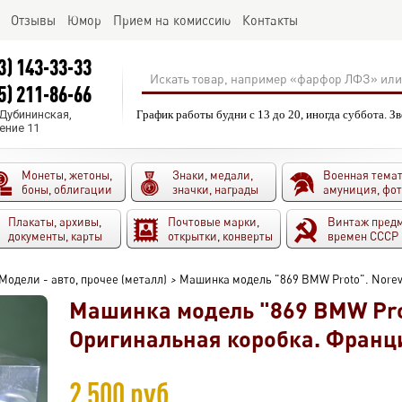
Отзывы
Юмор
Прием на комиссию
Контакты
3) 143-33-33
5) 211-86-66
.Дубининская,
График работы будни с 13 до 20, иногда суббота. З
ение 11
Монеты, жетоны,
Знаки, медали,
Военная темат
боны, облигации
значки, награды
амуниция, фо
Плакаты, архивы,
Почтовые марки,
Винтаж пред
документы, карты
открытки, конверты
времен СССР
Модели - авто, прочее (металл)
>
Машинка модель "869 BMW Proto". Norev 
Машинка модель "869 BMW Prot
Оригинальная коробка. Франци
2 500 руб.