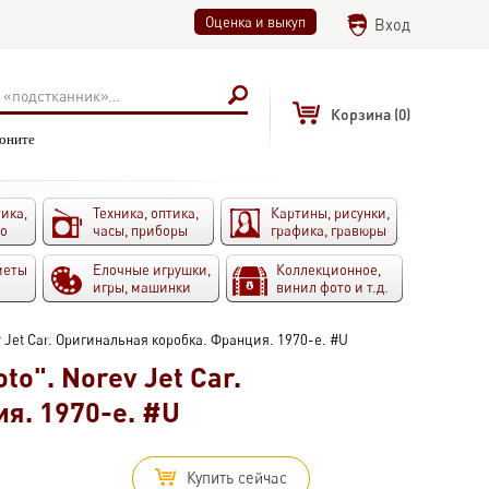
Оценка и выкуп
Вход
Корзина
(0)
воните
ика,
Техника, оптика,
Картины, рисунки,
то
часы, приборы
графика, гравюры
меты
Елочные игрушки,
Коллекционное,
игры, машинки
винил фото и т.д.
Jet Car. Оригинальная коробка. Франция. 1970-е. #U
o". Norev Jet Car.
я. 1970-е. #U
Купить сейчас