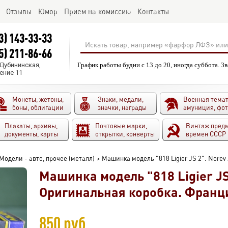
Отзывы
Юмор
Прием на комиссию
Контакты
3) 143-33-33
5) 211-86-66
.Дубининская,
График работы будни с 13 до 20, иногда суббота. З
ение 11
Монеты, жетоны,
Знаки, медали,
Военная темат
боны, облигации
значки, награды
амуниция, фо
Плакаты, архивы,
Почтовые марки,
Винтаж пред
документы, карты
открытки, конверты
времен СССР
Модели - авто, прочее (металл)
>
Машинка модель "818 Ligier JS 2". Norev
Машинка модель "818 Ligier JS 
Оригинальная коробка. Франци
850 руб.