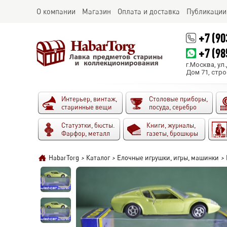
О компании
Магазин
Оплата и доставка
Публикации
+7 (90
+7 (98
г.Москва, ул
Дом 71, стро
Интерьер, винтаж,
Столовые приборы,
старинные вещи
посуда, серебро
Статуэтки, бюсты.
Книги, журналы,
Фарфор, металл
газеты, брошюры
HabarTorg
>
Каталог
>
Елочные игрушки, игры, машинки
>