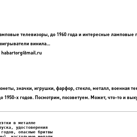
амповые телевизоры, до 1960 года и интересные ламповые 
оигрыватели винила...
 habartorg@mail.ru
неты, значки, игрушки, фарфор, стекло, металл, военная те
до 1950-х годов. Посмотрим, посоветуем. Может, что-то и вык
этки в металле

уска, удостоверения
