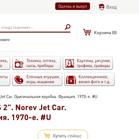
Оценка и выкуп
Вход
Корзина
(0)
воните
ика,
Техника, оптика,
Картины, рисунки,
то
часы, приборы
графика, гравюры
меты
Елочные игрушки,
Коллекционное,
игры, машинки
винил фото и т.д.
 Jet Car. Оригинальная коробка. Франция. 1970-е. #U
2". Norev Jet Car.
я. 1970-е. #U
Купить сейчас