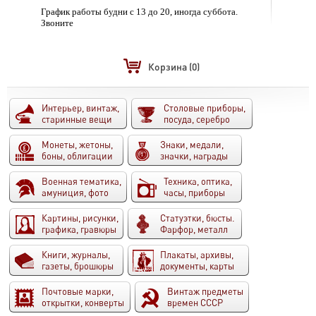
График работы будни с 13 до 20, иногда суббота.
Звоните
Корзина
(0)
Интерьер, винтаж,
Столовые приборы,
старинные вещи
посуда, серебро
Монеты, жетоны,
Знаки, медали,
боны, облигации
значки, награды
Военная тематика,
Техника, оптика,
амуниция, фото
часы, приборы
Картины, рисунки,
Статуэтки, бюсты.
графика, гравюры
Фарфор, металл
Книги, журналы,
Плакаты, архивы,
газеты, брошюры
документы, карты
Почтовые марки,
Винтаж предметы
открытки, конверты
времен СССР