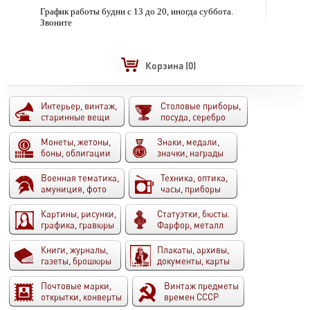
График работы будни с 13 до 20, иногда суббота.
Звоните
Корзина
(0)
Интерьер, винтаж,
Столовые приборы,
старинные вещи
посуда, серебро
Монеты, жетоны,
Знаки, медали,
боны, облигации
значки, награды
Военная тематика,
Техника, оптика,
амуниция, фото
часы, приборы
Картины, рисунки,
Статуэтки, бюсты.
графика, гравюры
Фарфор, металл
Книги, журналы,
Плакаты, архивы,
газеты, брошюры
документы, карты
Почтовые марки,
Винтаж предметы
открытки, конверты
времен СССР