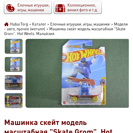
Елочные игрушки,
Коллекционное,
игры, машинки
винил фото и т.д.
HabarTorg
>
Каталог
>
Елочные игрушки, игры, машинки
>
Модели
- авто, прочее (металл)
>
Машинка скейт модель масштабная "Skate
Grom". Hot Weels. Малайзия.
Машинка скейт модель
масштабная "Skate Grom". Hot