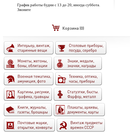
График работы будни с 13 до 20, иногда суббота.
Звоните
Корзина
(0)
Интерьер, винтаж,
Столовые приборы,
старинные вещи
посуда, серебро
Монеты, жетоны,
Знаки, медали,
боны, облигации
значки, награды
Военная тематика,
Техника, оптика,
амуниция, фото
часы, приборы
Картины, рисунки,
Статуэтки, бюсты.
графика, гравюры
Фарфор, металл
Книги, журналы,
Плакаты, архивы,
газеты, брошюры
документы, карты
Почтовые марки,
Винтаж предметы
открытки, конверты
времен СССР