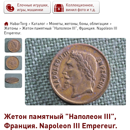
Елочные игрушки,
Коллекционное,
игры, машинки
винил фото и т.д.
HabarTorg
>
Каталог
>
Монеты, жетоны, боны, облигации
>
Жетоны
>
Жетон памятный "Наполеон III", Франция. Napoleon III
Empereur.
Жетон памятный "Наполеон III",
Франция. Napoleon III Empereur.