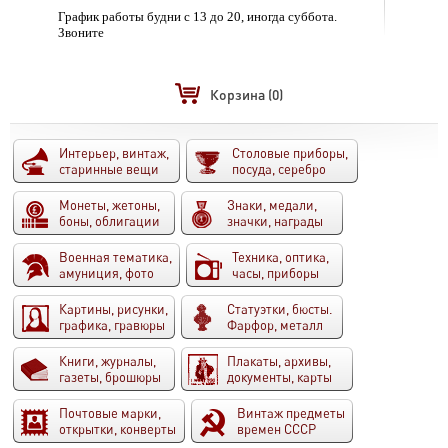
График работы будни с 13 до 20, иногда суббота.
Звоните
Корзина
(0)
Интерьер, винтаж,
Столовые приборы,
старинные вещи
посуда, серебро
Монеты, жетоны,
Знаки, медали,
боны, облигации
значки, награды
Военная тематика,
Техника, оптика,
амуниция, фото
часы, приборы
Картины, рисунки,
Статуэтки, бюсты.
графика, гравюры
Фарфор, металл
Книги, журналы,
Плакаты, архивы,
газеты, брошюры
документы, карты
Почтовые марки,
Винтаж предметы
открытки, конверты
времен СССР