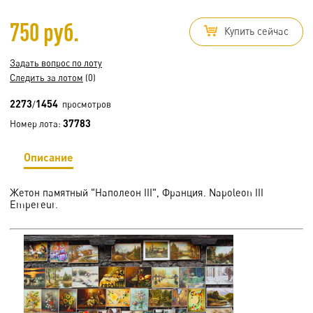
750 руб.
Купить сейчас
Задать вопрос по лоту
Следить за лотом
(0)
2273
1454
/
просмотров
37783
Номер лота:
Описание
Жетон памятный "Наполеон III", Франция. Napoleon III
Empereur.