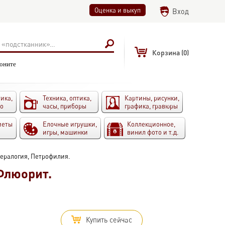
Оценка и выкуп
Вход
Корзина
(0)
воните
ика,
Техника, оптика,
Картины, рисунки,
то
часы, приборы
графика, гравюры
меты
Елочные игрушки,
Коллекционное,
игры, машинки
винил фото и т.д.
ералогия, Петрофилия.
Флюорит.
Купить сейчас