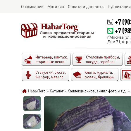
О компании
Магазин
Оплата и доставка
Публикации
+7 (90
+7 (98
г.Москва, ул
Дом 71, стро
Интерьер, винтаж,
Столовые приборы,
старинные вещи
посуда, серебро
Статуэтки, бюсты.
Книги, журналы,
Фарфор, металл
газеты, брошюры
HabarTorg
>
Каталог
>
Коллекционное, винил фото и т.д.
>