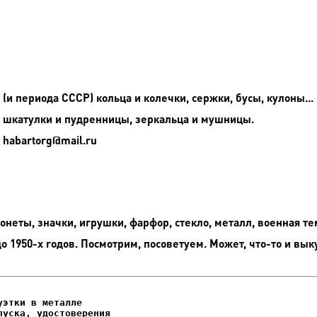
и периода СССР) кольца и колечки, сержки, бусы, кулоны...
 шкатулки и пудренницы, зеркальца и мушницы.
 habartorg@mail.ru
неты, значки, игрушки, фарфор, стекло, металл, военная те
до 1950-х годов. Посмотрим, посоветуем. Может, что-то и вык
этки в металле

уска, удостоверения
