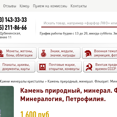
Отзывы
Юмор
Прием на комиссию
Контакты
3) 143-33-33
5) 211-86-66
.Дубининская,
График работы будни с 13 до 20, иногда суббота. З
ение 11
Монеты, жетоны,
Знаки, медали,
Военная темат
боны, облигации
значки, награды
амуниция, фо
Плакаты, архивы,
Почтовые марки,
Винтаж пред
документы, карты
открытки, конверты
времен СССР
Камни минералы кристаллы
>
Камень природный, минерал. Флюорит. Мин
Камень природный, минерал. 
Минералогия, Петрофилия.
1 600 руб.