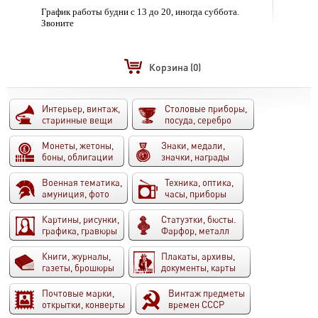
График работы будни с 13 до 20, иногда суббота.
Звоните
Корзина
(0)
Интерьер, винтаж,
Столовые приборы,
старинные вещи
посуда, серебро
Монеты, жетоны,
Знаки, медали,
боны, облигации
значки, награды
Военная тематика,
Техника, оптика,
амуниция, фото
часы, приборы
Картины, рисунки,
Статуэтки, бюсты.
графика, гравюры
Фарфор, металл
Книги, журналы,
Плакаты, архивы,
газеты, брошюры
документы, карты
Почтовые марки,
Винтаж предметы
открытки, конверты
времен СССР