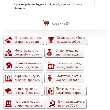
График работы будни с 13 до 20, иногда суббота.
Звоните
Корзина
(0)
Интерьер, винтаж,
Столовые приборы,
старинные вещи
посуда, серебро
Монеты, жетоны,
Знаки, медали,
боны, облигации
значки, награды
Военная тематика,
Техника, оптика,
амуниция, фото
часы, приборы
Картины, рисунки,
Статуэтки, бюсты.
графика, гравюры
Фарфор, металл
Книги, журналы,
Плакаты, архивы,
газеты, брошюры
документы, карты
Почтовые марки,
Винтаж предметы
открытки, конверты
времен СССР