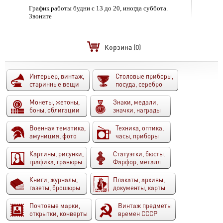
График работы будни с 13 до 20, иногда суббота.
Звоните
Корзина
(0)
Интерьер, винтаж,
Столовые приборы,
старинные вещи
посуда, серебро
Монеты, жетоны,
Знаки, медали,
боны, облигации
значки, награды
Военная тематика,
Техника, оптика,
амуниция, фото
часы, приборы
Картины, рисунки,
Статуэтки, бюсты.
графика, гравюры
Фарфор, металл
Книги, журналы,
Плакаты, архивы,
газеты, брошюры
документы, карты
Почтовые марки,
Винтаж предметы
открытки, конверты
времен СССР