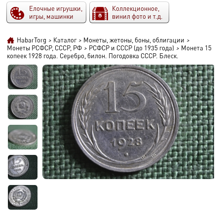
Елочные игрушки,
Коллекционное,
игры, машинки
винил фото и т.д.
HabarTorg
>
Каталог
>
Монеты, жетоны, боны, облигации
>
Монеты РСФСР, СССР, РФ
>
РСФСР и СССР (до 1935 года)
>
Монета 15
копеек 1928 года. Серебро, билон. Погодовка СССР. Блеск.