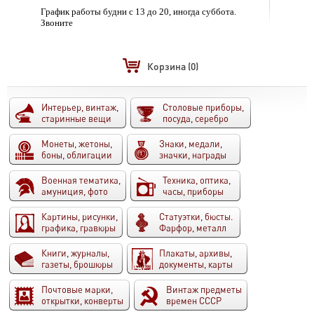
График работы будни с 13 до 20, иногда суббота.
Звоните
Корзина
(0)
Интерьер, винтаж,
Столовые приборы,
старинные вещи
посуда, серебро
Монеты, жетоны,
Знаки, медали,
боны, облигации
значки, награды
Военная тематика,
Техника, оптика,
амуниция, фото
часы, приборы
Картины, рисунки,
Статуэтки, бюсты.
графика, гравюры
Фарфор, металл
Книги, журналы,
Плакаты, архивы,
газеты, брошюры
документы, карты
Почтовые марки,
Винтаж предметы
открытки, конверты
времен СССР