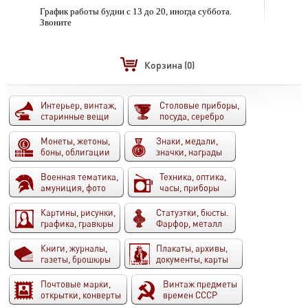
График работы будни с 13 до 20, иногда суббота.
Звоните
Корзина
(0)
Интерьер, винтаж,
Столовые приборы,
старинные вещи
посуда, серебро
Монеты, жетоны,
Знаки, медали,
боны, облигации
значки, награды
Военная тематика,
Техника, оптика,
амуниция, фото
часы, приборы
Картины, рисунки,
Статуэтки, бюсты.
графика, гравюры
Фарфор, металл
Книги, журналы,
Плакаты, архивы,
газеты, брошюры
документы, карты
Почтовые марки,
Винтаж предметы
открытки, конверты
времен СССР