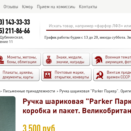
Отзывы
Юмор
Прием на комиссию
Контакты
3) 143-33-33
5) 211-86-66
.Дубининская,
График работы будни с 13 до 20, иногда суббота. З
ение 11
Монеты, жетоны,
Знаки, медали,
Военная темат
боны, облигации
значки, награды
амуниция, фо
Плакаты, архивы,
Почтовые марки,
Винтаж пред
документы, карты
открытки, конверты
времен СССР
>
Письменные принадлежности
>
Ручка шариковая "Parker Паркер". Ориг
Ручка шариковая "Parker Пар
коробка и пакет. Великобритан
3 500 руб.