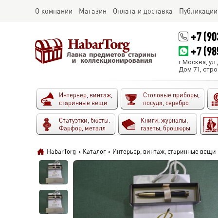
О компании
Магазин
Оплата и доставка
Публикации
+7 (90
+7 (98
г.Москва, ул
Дом 71, стро
Интерьер, винтаж,
Столовые приборы,
старинные вещи
посуда, серебро
Статуэтки, бюсты.
Книги, журналы,
Фарфор, металл
газеты, брошюры
HabarTorg
>
Каталог
>
Интерьер, винтаж, старинные вещи