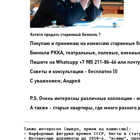
Хотите продать старинный бинокль ?
Покупаю и принимаю на комиссию старинные бин
Бинокли РККА, театральные, полевые, военные 
Пишите на
Whatsupp +7 985 211-86-66 или почту
Советы и консультации - бесплатно )))
С уважением, Андрей
P.S. Очень интересны различные коллекции - мо
А также - старые квартиры, где много разного 
- Фарфоровые фигурки времен СССР, бюсты и стату
- Интересные документы до 1950-х, "ксивы", проп