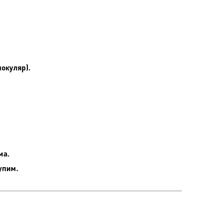
окуляр).
ма.
упим.