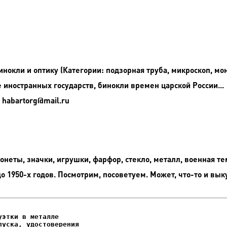
окли и оптику (Категории: подзорная труба, микроскоп, мон
иностранных государств, бинокли времен царской России...
 habartorg@mail.ru
неты, значки, игрушки, фарфор, стекло, металл, военная те
до 1950-х годов. Посмотрим, посоветуем. Может, что-то и вык
этки в металле

уска, удостоверения
