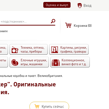
Оценка и выкуп
Вход
Корзина
(0)
воните
ика,
Техника, оптика,
Картины, рисунки,
то
часы, приборы
графика, гравюры
меты
Елочные игрушки,
Коллекционное,
игры, машинки
винил фото и т.д.
инальные коробка и пакет. Великобритания.
кер". Оригинальные
ия.
Купить сейчас