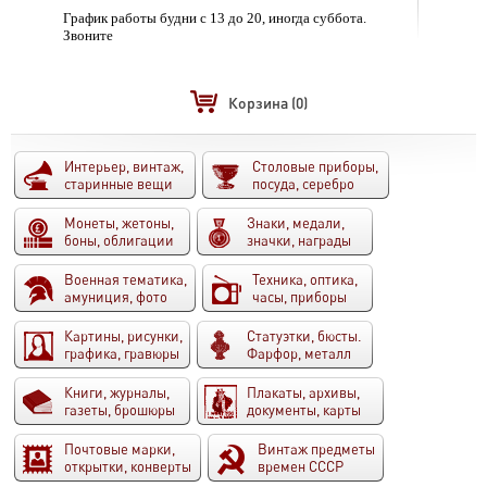
График работы будни с 13 до 20, иногда суббота.
Звоните
Корзина
(0)
Интерьер, винтаж,
Столовые приборы,
старинные вещи
посуда, серебро
Монеты, жетоны,
Знаки, медали,
боны, облигации
значки, награды
Военная тематика,
Техника, оптика,
амуниция, фото
часы, приборы
Картины, рисунки,
Статуэтки, бюсты.
графика, гравюры
Фарфор, металл
Книги, журналы,
Плакаты, архивы,
газеты, брошюры
документы, карты
Почтовые марки,
Винтаж предметы
открытки, конверты
времен СССР