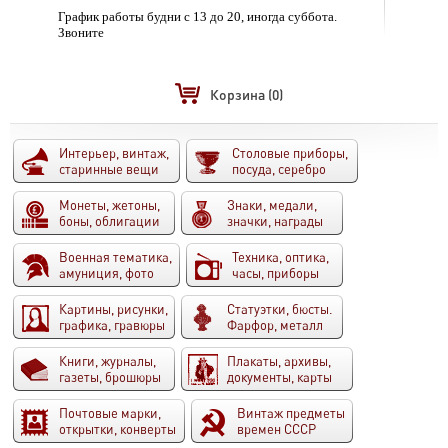
График работы будни с 13 до 20, иногда суббота.
Звоните
Корзина
(0)
Интерьер, винтаж,
Столовые приборы,
старинные вещи
посуда, серебро
Монеты, жетоны,
Знаки, медали,
боны, облигации
значки, награды
Военная тематика,
Техника, оптика,
амуниция, фото
часы, приборы
Картины, рисунки,
Статуэтки, бюсты.
графика, гравюры
Фарфор, металл
Книги, журналы,
Плакаты, архивы,
газеты, брошюры
документы, карты
Почтовые марки,
Винтаж предметы
открытки, конверты
времен СССР