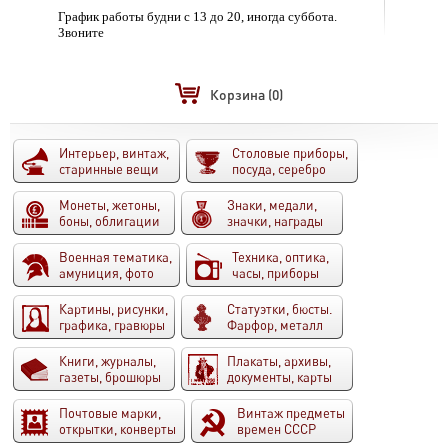
График работы будни с 13 до 20, иногда суббота.
Звоните
Корзина
(0)
Интерьер, винтаж,
Столовые приборы,
старинные вещи
посуда, серебро
Монеты, жетоны,
Знаки, медали,
боны, облигации
значки, награды
Военная тематика,
Техника, оптика,
амуниция, фото
часы, приборы
Картины, рисунки,
Статуэтки, бюсты.
графика, гравюры
Фарфор, металл
Книги, журналы,
Плакаты, архивы,
газеты, брошюры
документы, карты
Почтовые марки,
Винтаж предметы
открытки, конверты
времен СССР