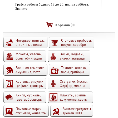
График работы будни с 13 до 20, иногда суббота.
Звоните
Корзина
(0)
Интерьер, винтаж,
Столовые приборы,
старинные вещи
посуда, серебро
Монеты, жетоны,
Знаки, медали,
боны, облигации
значки, награды
Военная тематика,
Техника, оптика,
амуниция, фото
часы, приборы
Картины, рисунки,
Статуэтки, бюсты.
графика, гравюры
Фарфор, металл
Книги, журналы,
Плакаты, архивы,
газеты, брошюры
документы, карты
Почтовые марки,
Винтаж предметы
открытки, конверты
времен СССР