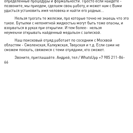
определенные процедуры и формальности. Просто если найдете -
позвоните, мы приедем, сделаем свою работу, и может нам с Вами
удасться установить имя человека и найти его родных...
Нельзя трогать те железки, про которые точно не знаешь что это
такое. Бутылки с непонятной жидкостью могут быть тоже опасны, и
взорваться в руках при открытии. И тем более- нельзя
неумеючи открывать найденный медальон с запиской.
Наш поисковый отряд работает по соседним с Москвой
областям - Смоленская, Калкужская, Тверская и т.д. Если сами не
сможем поехать, свяжемся с теми отрядами, кто сможет.
Звоните, приглашайте. Андрей, тел / WhatsUpp +7 985 211-86-
66