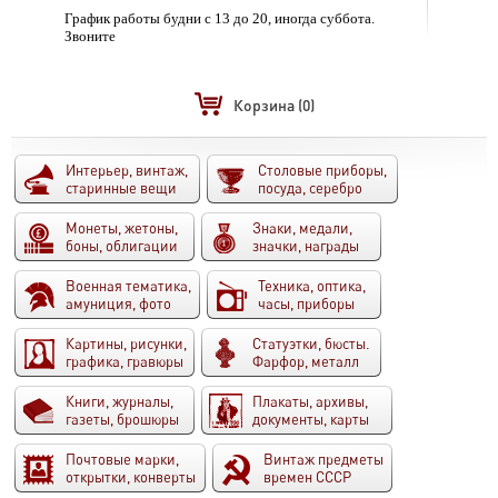
График работы будни с 13 до 20, иногда суббота.
Звоните
Корзина
(0)
Интерьер, винтаж,
Столовые приборы,
старинные вещи
посуда, серебро
Монеты, жетоны,
Знаки, медали,
боны, облигации
значки, награды
Военная тематика,
Техника, оптика,
амуниция, фото
часы, приборы
Картины, рисунки,
Статуэтки, бюсты.
графика, гравюры
Фарфор, металл
Книги, журналы,
Плакаты, архивы,
газеты, брошюры
документы, карты
Почтовые марки,
Винтаж предметы
открытки, конверты
времен СССР