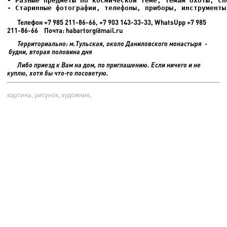
- Старинные фотографии, телефоны, приборы, инструменты
Телефон +7 985 211-86-66, +7 903 143-33-33, WhatsUpp +7 985
211-86-66 Почта: habartorg@mail.ru
Территориально: м.Тульская, около Даниловского монастыря -
будни, вторая половина дня
Либо приезд к Вам на дом, по приглашению. Если ничего и не
куплю, хотя бы что-то посоветую.
картина, рисунок, художник,