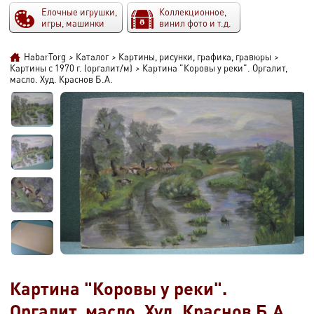
Елочные игрушки,
Коллекционное,
игры, машинки
винил фото и т.д.
HabarTorg
>
Каталог
>
Картины, рисунки, графика, гравюры
>
Картины с 1970 г. (оргалит/м)
>
Картина "Коровы у реки". Оргалит,
масло. Худ. Краснов Б.А.
Картина "Коровы у реки".
Оргалит, масло. Худ. Краснов Б.А.