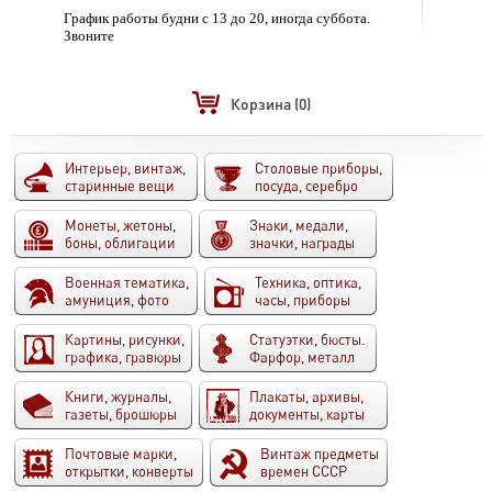
График работы будни с 13 до 20, иногда суббота.
Звоните
Корзина
(0)
Интерьер, винтаж,
Столовые приборы,
старинные вещи
посуда, серебро
Монеты, жетоны,
Знаки, медали,
боны, облигации
значки, награды
Военная тематика,
Техника, оптика,
амуниция, фото
часы, приборы
Картины, рисунки,
Статуэтки, бюсты.
графика, гравюры
Фарфор, металл
Книги, журналы,
Плакаты, архивы,
газеты, брошюры
документы, карты
Почтовые марки,
Винтаж предметы
открытки, конверты
времен СССР