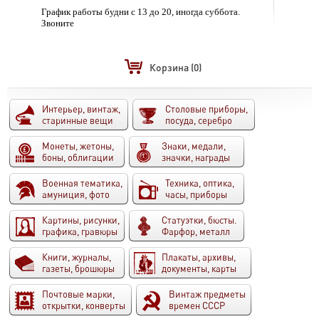
График работы будни с 13 до 20, иногда суббота.
Звоните
Корзина
(0)
Интерьер, винтаж,
Столовые приборы,
старинные вещи
посуда, серебро
Монеты, жетоны,
Знаки, медали,
боны, облигации
значки, награды
Военная тематика,
Техника, оптика,
амуниция, фото
часы, приборы
Картины, рисунки,
Статуэтки, бюсты.
графика, гравюры
Фарфор, металл
Книги, журналы,
Плакаты, архивы,
газеты, брошюры
документы, карты
Почтовые марки,
Винтаж предметы
открытки, конверты
времен СССР