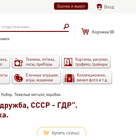
Оценка и выкуп
Вход
Корзина
(0)
воните
ика,
Техника, оптика,
Картины, рисунки,
то
часы, приборы
графика, гравюры
меты
Елочные игрушки,
Коллекционное,
игры, машинки
винил фото и т.д.
 Набор. Тяжелый металл, коробка.
дружба, СССР - ГДР".
ка.
Купить сейчас