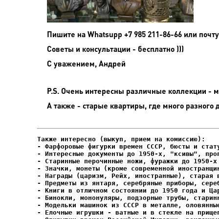
Пишите на
Whatsupp +7 985 211-86-66 или почту
Советы и консультации - бесплатно )))
С уважением, Андрей
P.S. Очень интересны различные коллекции - мо
А также - старые квартиры, где много разного 
- Фарфоровые фигурки времен СССР, бюсты и стату
- Интересные документы до 1950-х, "ксивы", проп
- Елочные игрушки - ватные и в стекле на прищеп