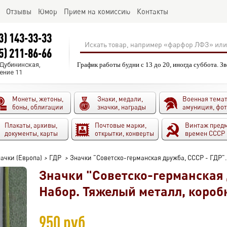
Отзывы
Юмор
Прием на комиссию
Контакты
3) 143-33-33
5) 211-86-66
.Дубининская,
График работы будни с 13 до 20, иногда суббота. З
ение 11
Монеты, жетоны,
Знаки, медали,
Военная темат
боны, облигации
значки, награды
амуниция, фо
Плакаты, архивы,
Почтовые марки,
Винтаж пред
документы, карты
открытки, конверты
времен СССР
ачки (Европа)
>
ГДР
>
Значки "Советско-германская дружба, СССР - ГДР".
Значки "Советско-германская 
Набор. Тяжелый металл, короб
950 руб.