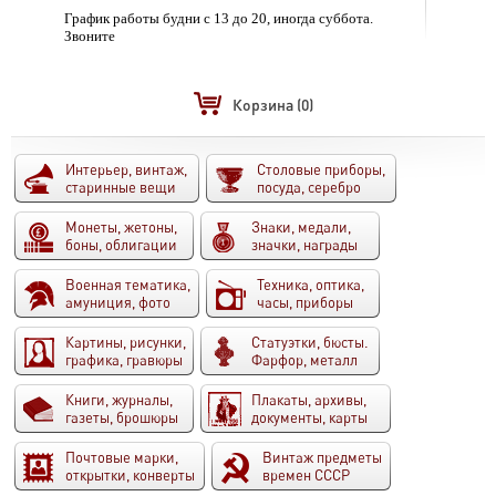
График работы будни с 13 до 20, иногда суббота.
Звоните
Корзина
(0)
Интерьер, винтаж,
Столовые приборы,
старинные вещи
посуда, серебро
Монеты, жетоны,
Знаки, медали,
боны, облигации
значки, награды
Военная тематика,
Техника, оптика,
амуниция, фото
часы, приборы
Картины, рисунки,
Статуэтки, бюсты.
графика, гравюры
Фарфор, металл
Книги, журналы,
Плакаты, архивы,
газеты, брошюры
документы, карты
Почтовые марки,
Винтаж предметы
открытки, конверты
времен СССР