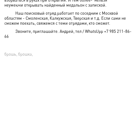
неумеючи открывать найденный медальон с запиской.
Наш поисковый отряд работает по соседним с Москвой
областям - Смоленская, Калкужская, Тверская и т.д. Если сами не
сможем поехать, свяжемся с теми отрядами, кто сможет.
Звоните, приглашайте. Андрей, тел / WhatsUpp +7 985 211-86-
66
брошь, брошка,