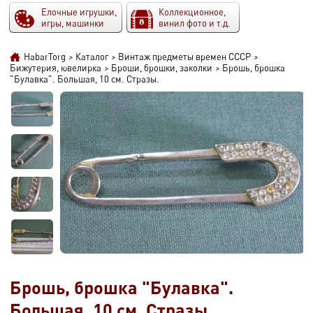
Елочные игрушки,
Коллекционное,
игры, машинки
винил фото и т.д.
HabarTorg
>
Каталог
>
Винтаж предметы времен СССР
>
Бижутерия, ювелирка
>
Броши, брошки, заколки
>
Брошь, брошка
"Булавка". Большая, 10 см. Стразы.
Брошь, брошка "Булавка".
Большая, 10 см. Стразы.