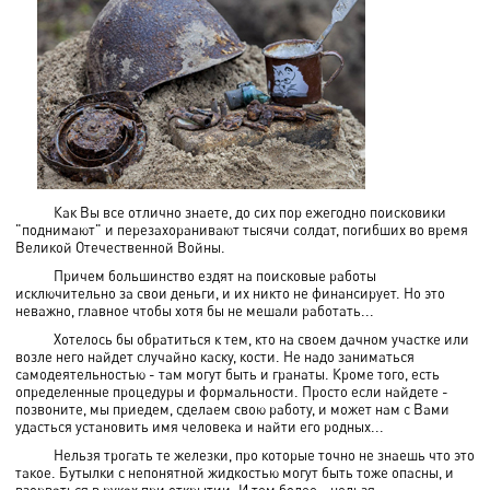
Как Вы все отлично знаете, до сих пор ежегодно поисковики
"поднимают" и перезахоранивают тысячи солдат, погибших во время
Великой Отечественной Войны.
Причем большинство ездят на поисковые работы
исключительно за свои деньги, и их никто не финансирует. Но это
неважно, главное чтобы хотя бы не мешали работать...
Хотелось бы обратиться к тем, кто на своем дачном участке или
возле него найдет случайно каску, кости. Не надо заниматься
самодеятельностью - там могут быть и гранаты. Кроме того, есть
определенные процедуры и формальности. Просто если найдете -
позвоните, мы приедем, сделаем свою работу, и может нам с Вами
удасться установить имя человека и найти его родных...
Нельзя трогать те железки, про которые точно не знаешь что это
такое. Бутылки с непонятной жидкостью могут быть тоже опасны, и
взорваться в руках при открытии. И тем более- нельзя