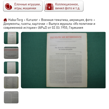
Елочные игрушки,
Коллекционное,
игры, машинки
винил фото и т.д.
HabarTorg
>
Каталог
>
Военная тематика, амуниция, фото
>
Документы, газеты, карточки
>
Выпуск журнала «Из политики и
современной истории» (APuZ) от 02.03.1955, Германия