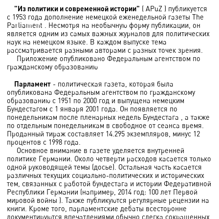
"Из политики и современной истории"
( APuZ ) публикуется
с 1953 года дополнение немецкой еженедельной газеты The
Parliament . Несмотря на необычную форму публикации, он
является одним из самых важных журналов для политических
наук на немецком языке. В каждом выпуске тема
рассматривается разными авторами с разных точек зрения.
Приложение опубликовано Федеральным агентством по
гражданскому образованию
Парламент
- политическая газета, которая была
опубликована Федеральным агентством по гражданскому
образованию с 1951 по 2000 год и выпущена немецким
Бундестагом с 1 января 2001 года. Он появляется по
понедельникам после пленарных недель Бундестага , а также
по отдельным понедельникам в свободное от сеанса время.
Проданный тираж составляет 14.295 экземпляров, минус 12
процентов с 1998 года.
Основное внимание в газете уделяется внутренней
политике Германии. Около четверти расходов касается только
одной руководящей темы (досье). Остальная часть касается
различных текущих социально-политических и исторических
тем, связанных с работой бундестага и истории Федеративной
Республики Германии (например, 2014 год: 100 лет Первой
мировой войны ). Также публикуются регулярные рецензии на
книги. Кроме того, парламентские дебаты всесторонне
документируются впечатлениями обычно слегка сокращенных