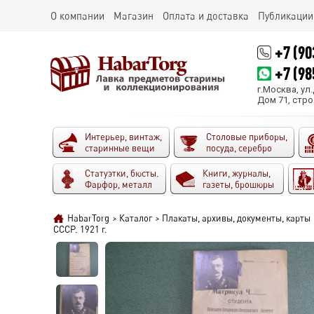
О компании
Магазин
Оплата и доставка
Публикации
+7 (90
+7 (98
г.Москва, ул
Дом 71, стро
Интерьер, винтаж,
Столовые приборы,
старинные вещи
посуда, серебро
Статуэтки, бюсты.
Книги, журналы,
Фарфор, металл
газеты, брошюры
HabarTorg
>
Каталог
>
Плакаты, архивы, документы, карты
СССР. 1921 г.