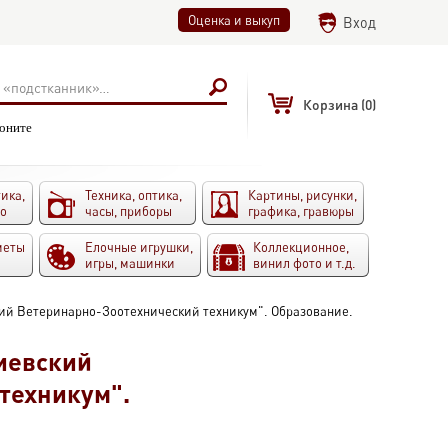
Оценка и выкуп
Вход
Корзина
(0)
воните
ика,
Техника, оптика,
Картины, рисунки,
то
часы, приборы
графика, гравюры
меты
Елочные игрушки,
Коллекционное,
игры, машинки
винил фото и т.д.
ий Ветеринарно-Зоотехнический техникум". Образование.
иевский
техникум".