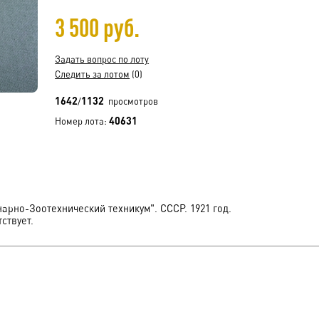
3 500 руб.
Задать вопрос по лоту
Следить за лотом
(0)
1642
1132
/
просмотров
40631
Номер лота:
арно-Зоотехнический техникум". СССР. 1921 год.
ствует.