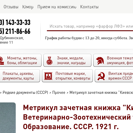
Отзывы
Юмор
Прием на комиссию
Контакты
3) 143-33-33
5) 211-86-66
.Дубининская,
График работы будни с 13 до 20, иногда суббота. З
ение 11
Монеты, жетоны,
Знаки, медали,
Военная темат
боны, облигации
значки, награды
амуниция, фо
Плакаты, архивы,
Почтовые марки,
Винтаж пред
документы, карты
открытки, конверты
времен СССР
>
Редкие документы (СССР)
>
Прочее
>
Метрикул зачетная книжка "Киевск
Метрикул зачетная книжка "К
Ветеринарно-Зоотехнический 
Образование. СССР. 1921 г.